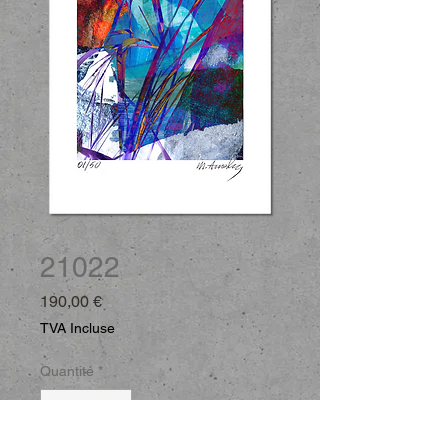
SKU : E21022
21022
Prix
190,00 €
TVA Incluse
Quantité
*